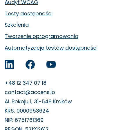
Audyt WCAG
Testy dostępności
Szkolenia
Tworzenie oprogramowania
Automatyzacja testów dostępności
Accens na LinkedIn
Facebook
YouTube
+48 12 347 07 18
contact@accens.io
Al. Pokoju 1, 31-548 Kraków
KRS: 0000953624
NIP: 6751761369
REGON: 521212612