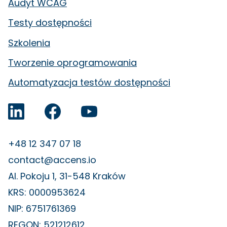
Audyt WCAG
Testy dostępności
Szkolenia
Tworzenie oprogramowania
Automatyzacja testów dostępności
Accens na LinkedIn
Facebook
YouTube
+48 12 347 07 18
contact@accens.io
Al. Pokoju 1, 31-548 Kraków
KRS: 0000953624
NIP: 6751761369
REGON: 521212612